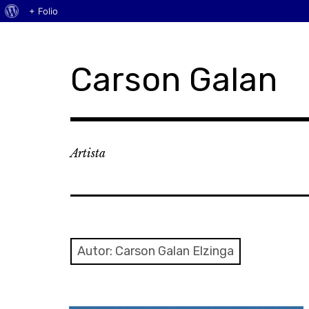
Acerca
+ Folio
Skip
de
to
WordPress
content
Carson Galan
Artista
Autor:
Carson Galan Elzinga