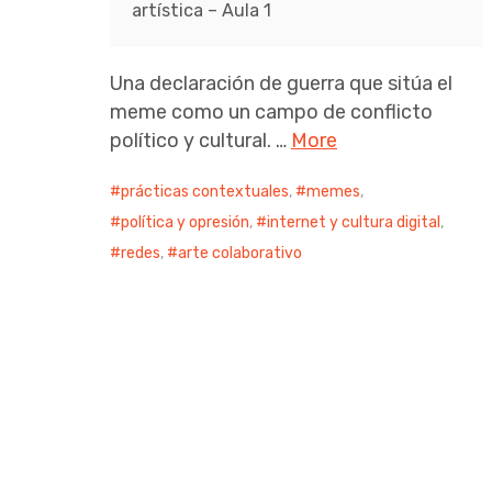
artística – Aula 1
Una declaración de guerra que sitúa el
meme como un campo de conflicto
político y cultural. …
More
prácticas contextuales
,
memes
,
política y opresión
,
internet y cultura digital
,
redes
,
arte colaborativo