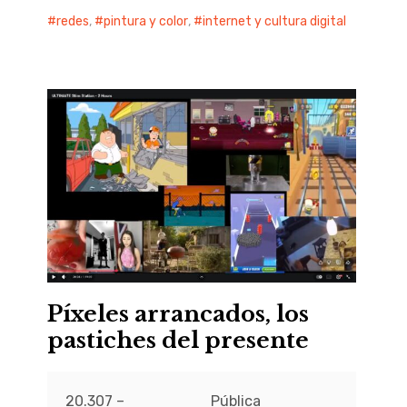
redes
,
pintura y color
,
internet y cultura digital
Píxeles arrancados, los
pastiches del presente
20.307 –
Pública