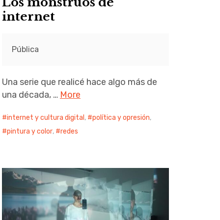
Los monstruos de
internet
Pública
Una serie que realicé hace algo más de
una década, …
More
internet y cultura digital
,
política y opresión
,
pintura y color
,
redes