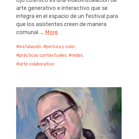
arte generativo e interactivo que se
integra en el espacio de un festival para
que los asistentes creen de manera
comunal. …
More
instalación
,
pintura y color
,
prácticas contextuales
,
redes
,
arte colaborativo